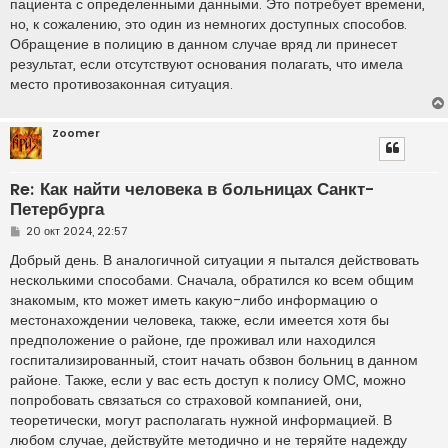
пациента с определенными данными. Это потребует времени,
но, к сожалению, это один из немногих доступных способов.
Обращение в полицию в данном случае вряд ли принесет
результат, если отсутствуют основания полагать, что имела
место противозаконная ситуация.
Zoomer
Re: Как найти человека в больницах Санкт-
Петербурга
С
20 окт 2024, 22:57
о
о
Добрый день. В аналогичной ситуации я пытался действовать
б
несколькими способами. Сначала, обратился ко всем общим
щ
е
знакомым, кто может иметь какую-либо информацию о
н
местонахождении человека, также, если имеется хотя бы
и
е
предположение о районе, где проживал или находился
госпитализированный, стоит начать обзвон больниц в данном
районе. Также, если у вас есть доступ к полису ОМС, можно
попробовать связаться со страховой компанией, они,
теоретически, могут располагать нужной информацией. В
любом случае, действуйте методично и не теряйте надежду