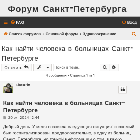
Форум Санкт-Петербурга
FAQ
Вход
П
Список форумов
Основной форум
Здравоохранение
о
Как найти человека в больницах Санкт-
и
Петербурге
с
к
Поиск
Расширенн
Ответить
4 сообщения • Страница
1
из
1
Listerin
Как найти человека в больницах Санкт-
Петербурге
С
20 окт 2024, 12:44
о
о
Добрый день. У меня возникла следующая ситуация: знакомый
б
был госпитализирован, предположительно, в одну из больниц
щ
е
Санкт-Петербурга, но точной информации о том, в какую