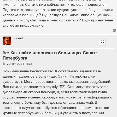
н
именно, нет. Связи с ним сейчас нет, и телефон недоступен.
и
е
Подскажите, пожалуйста, какие существуют способы для поиска
человека в больнице? Существуют ли какие-либо общие базы
данных или службы, куда можно обратиться? Буду признателен
за любую информацию.
vicont
Re: Как найти человека в больницах Санкт-
Петербурга
С
20 окт 2024, 15:33
о
о
Понимаю ваше беспокойство. К сожалению, единой базы
б
данных пациентов в больницах Санкт-Петербурга не
щ
е
существует. Могу посоветовать несколько вариантов действий.
н
Для начала, позвоните в службу “112”. Они могут связать вас с
и
е
диспетчерами скорой помощи, и, если госпитализация была
осуществлена именно скорой, у них может быть информация о
том, в какую больницу был доставлен ваш знакомый. В
противном случае, потребуется обзванивать приемные покои
крупных петербуржских больниц и уточнять о поступлении