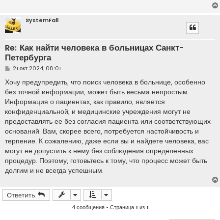
SystemFall
Re: Как найти человека в больницах Санкт-
Петербурга
С
21 окт 2024, 08:01
о
о
Хочу предупредить, что поиск человека в больнице, особенно
б
без точной информации, может быть весьма непростым.
щ
е
Информация о пациентах, как правило, является
н
конфиденциальной, и медицинские учреждения могут не
и
е
предоставлять ее без согласия пациента или соответствующих
оснований. Вам, скорее всего, потребуется настойчивость и
терпение. К сожалению, даже если вы и найдете человека, вас
могут не допустить к нему без соблюдения определенных
процедур. Поэтому, готовьтесь к тому, что процесс может быть
долгим и не всегда успешным.
Ответить
4 сообщения • Страница
1
из
1