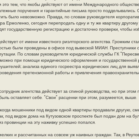
 это тем, что якобы действуют от имени Международного обществ
атежные поручения и гарантийные письма просто подделывались.
ить было невозможно. Правда, по словам руководителя корпорати
а Ермоленко, сегодня перепродать одну и ту же квартиру другому
одят государственную регистрацию и достаточно проверки, чтобы из
ействует от имени известного риэлторского агентства. Громким стал
остью были проведены в офисе под вывеской МИАН. Преступники с
епутации. По словам руководителя юридической службы ГК "Пересв
 можно при помощи юридического оформления и государственной р
шителей; анализа единого госреестра юридических лиц для выявл
проведения претензионной работы и привлечения правоохранитель
сотрудник агентства действует за спиной руководства, но при этом 
быль оставляет себе. "Свои" расценки при этом, разумеется, выше.
, когда мошенники под видом одной квартиры продавали другую, см
ак, под видом дома на Кутузовском проспекте был подан дом на бу
из провинции на эту наживку успешно попался.
мелких и рассчитанных на совсем уж наивных граждан. Так, в Реуто