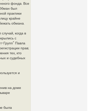
енного фонда. Все
 Обман был
вной практики
 лицу крайне
бежать обмана.
 случай, когда в
крылись с
ет-Групп" Павла
егистрации прав;
ения тех, кто
ных и судебных
пользуется и
енив на доме
льваре
ве была