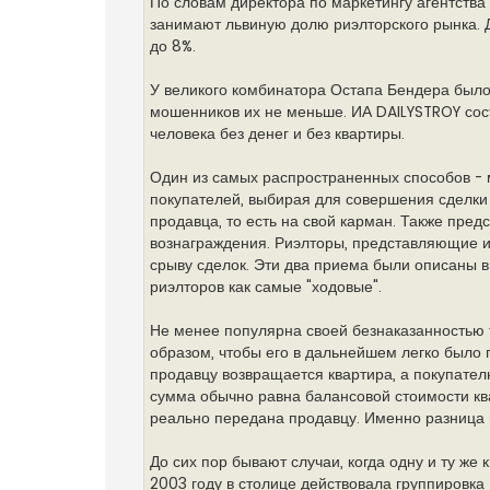
По словам директора по маркетингу агентства
занимают львиную долю риэлторского рынка. Д
до 8%.
У великого комбинатора Остапа Бендера было 
мошенников их не меньше. ИА DAILYSTROY сос
человека без денег и без квартиры.
Один из самых распространенных способов - 
покупателей, выбирая для совершения сделки 
продавца, то есть на свой карман. Также пре
вознаграждения. Риэлторы, представляющие ин
срыву сделок. Эти два приема были описаны 
риэлторов как самые "ходовые".
Не менее популярна своей безнаказанностью т
образом, чтобы его в дальнейшем легко было п
продавцу возвращается квартира, а покупателю
сумма обычно равна балансовой стоимости ква
реально передана продавцу. Именно разница 
До сих пор бывают случаи, когда одну и ту же
2003 году в столице действовала группировка