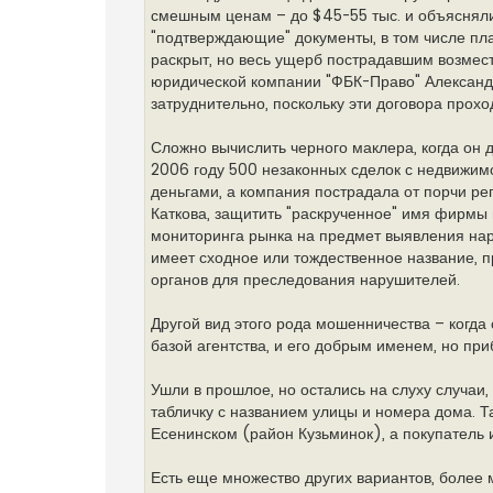
смешным ценам – до $45-55 тыс. и объясняли
"подтверждающие" документы, в том числе пл
раскрыт, но весь ущерб пострадавшим возмест
юридической компании "ФБК-Право" Александр
затруднительно, поскольку эти договора прох
Сложно вычислить черного маклера, когда он д
2006 году 500 незаконных сделок с недвижим
деньгами, а компания пострадала от порчи р
Каткова, защитить "раскрученное" имя фирмы
мониторинга рынка на предмет выявления нару
имеет сходное или тождественное название, 
органов для преследования нарушителей.
Другой вид этого рода мошенничества – когда 
базой агентства, и его добрым именем, но при
Ушли в прошлое, но остались на слуху случаи
табличку с названием улицы и номера дома. Т
Есенинском (район Кузьминок), а покупатель 
Есть еще множество других вариантов, более 