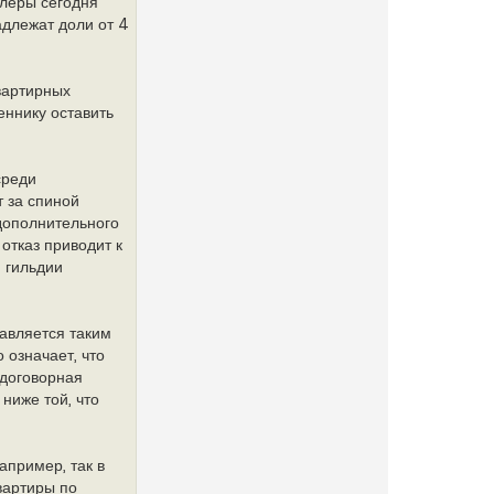
клеры сегодня
адлежат доли от 4
вартирных
ннику оставить
среди
т за спиной
 дополнительного
отказ приводит к
 гильдии
авляется таким
 означает, что
 договорная
ниже той, что
апример, так в
вартиры по