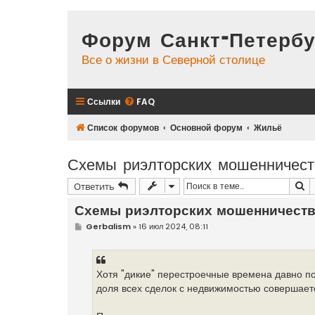
Форум Санкт-Петербу
Все о жизни в Северной столице
Ссылки
FAQ
Список форумов
Основной форум
Жильё
Схемы риэлторских мошенничест
П
Ответить
Схемы риэлторских мошенничеств
С
Gerbalism
»
16 июл 2024, 08:11
о
о
б
щ
е
Хотя "дикие" перестроечные времена давно по
н
доля всех сделок с недвижимостью совершае
и
е