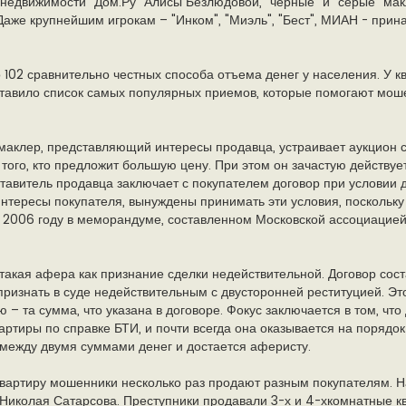
 недвижимости "Дом.Ру" Алисы Безлюдовой, "черные" и "серые" ма
аже крупнейшим игрокам – "Инком", "Миэль", "Бест", МИАН - прин
102 сравнительно честных способа отъема денег у населения. У к
тавило список самых популярных приемов, которые помогают моше
маклер, представляющий интересы продавца, устраивает аукцион 
того, кто предложит большую цену. При этом он зачастую действуе
дставитель продавца заключает с покупателем договор при условии
тересы покупателя, вынуждены принимать эти условия, поскольку 
в 2006 году в меморандуме, составленном Московской ассоциацией
акая афера как признание сделки недействительной. Договор сост
ризнать в суде недействительным с двусторонней реституцией. Это
 – та сумма, что указана в договоре. Фокус заключается в том, что
ртиры по справке БТИ, и почти всегда она оказывается на порядок 
между двумя суммами денег и достается аферисту.
 квартиру мошенники несколько раз продают разным покупателям. Н
 Николая Сатарсова. Преступники продавали 3-х и 4-хкомнатные к