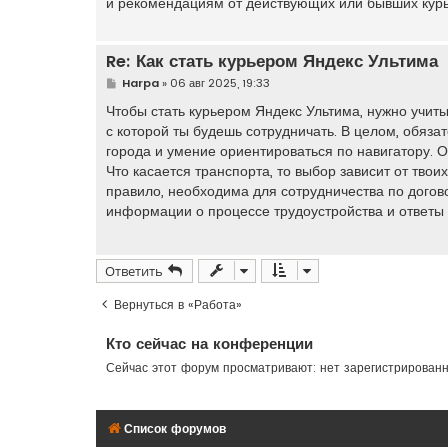
и рекомендациям от действующих или бывших курь
Re: Как стать курьером Яндекс Ультима
С
Harpa
»
06 авг 2025, 19:33
о
о
Чтобы стать курьером Яндекс Ультима, нужно учиты
б
с которой ты будешь сотрудничать. В целом, обяз
щ
е
города и умение ориентироваться по навигатору. 
н
Что касается транспорта, то выбор зависит от тво
и
е
правило, необходима для сотрудничества по догово
информации о процессе трудоустройства и ответы
Ответить
Вернуться в «Работа»
Кто сейчас на конференции
Сейчас этот форум просматривают: нет зарегистрирован
Список форумов