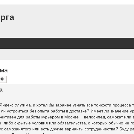
рга
има
оиск
Расширенный поиск
а
Яндекс Ультима, и хотел бы заранее узнать все тонкости процесса 
ли устроиться без опыта работы в доставке? Имеет ли значение у
ективен для работы курьером в Москве – велосипед, самокат или 
е-либо скрытые условия или обязательства, о которых обычно не г
с самозанятого или есть другие варианты сотрудничества? Буду 