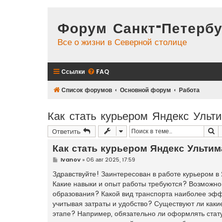
Форум Санкт-Петербу
Все о жизни в Северной столице
Ссылки
FAQ
Список форумов
Основной форум
Работа
Как стать курьером Яндекс Ульт
П
Ответить
Как стать курьером Яндекс Ультим
С
Ivanov
»
06 авг 2025, 17:59
о
о
Здравствуйте! Заинтересован в работе курьером в 
б
Какие навыки и опыт работы требуются? Возможно 
щ
е
образования? Какой вид транспорта наиболее эфф
н
учитывая затраты и удобство? Существуют ли каки
и
е
этапе? Например, обязательно ли оформлять стату