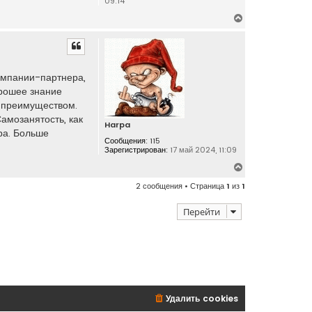
09:14
В
е
р
н
у
компании-партнера,
т
орошее знание
ь
ь преимуществом.
с
я
Самозанятость, как
Harpa
к
ра. Больше
Сообщения:
115
н
Зарегистрирован:
17 май 2024, 11:09
а
В
ч
е
а
2 сообщения • Страница
1
из
1
р
л
н
у
Перейти
у
т
ь
с
я
к
н
Удалить cookies
а