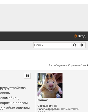
Вход
Поиск
Расширенный по
2 сообщения • Страница
1
из
1
трудоустройства.
ровень
автомобиль,
Ivanov
оворят на первом
Сообщения:
115
рад любым советам
Зарегистрирован:
02 май 2024,