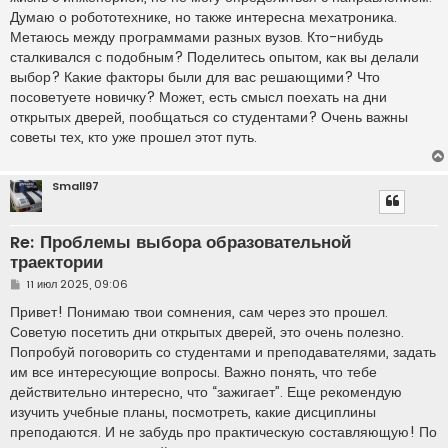
н
Думаю о робототехнике, но также интересна мехатроника.
и
е
Метаюсь между программами разных вузов. Кто-нибудь
сталкивался с подобным? Поделитесь опытом, как вы делали
выбор? Какие факторы были для вас решающими? Что
посоветуете новичку? Может, есть смысл поехать на дни
открытых дверей, пообщаться со студентами? Очень важны
советы тех, кто уже прошел этот путь.
Small97
Re: Проблемы выбора образовательной
траектории
С
11 июл 2025, 09:06
о
о
Привет! Понимаю твои сомнения, сам через это прошел.
б
Советую посетить дни открытых дверей, это очень полезно.
щ
е
Попробуй поговорить со студентами и преподавателями, задать
н
им все интересующие вопросы. Важно понять, что тебе
и
е
действительно интересно, что “зажигает”. Еще рекомендую
изучить учебные планы, посмотреть, какие дисциплины
преподаются. И не забудь про практическую составляющую! По