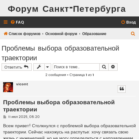
Форум Санкт-Петербурга
FAQ
Вход
П
Список форумов
Основной форум
Образование
о
Проблемы выбора образовательной
и
траектории
с
к
Поиск
Расширенн
Ответить
2 сообщения • Страница
1
из
1
vicont
Проблемы выбора образовательной
траектории
С
11 июл 2025, 08:20
о
о
Всем привет! Столкнулся с проблемой выбора образовательной
б
траектории. Сейчас нахожусь на распутье: хочу связать свою
щ
е
жизнь с инженерией, но не могу определиться с направлением.