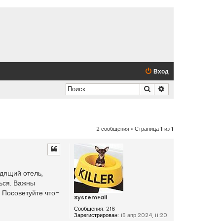
Вход
Поиск
Расширенный по
2 сообщения • Страница
1
из
1
одящий отель,
ься. Важны
. Посоветуйте что-
SystemFall
Сообщения:
218
Зарегистрирован:
15 апр 2024, 11:20