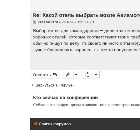
Re: Какой отель выбрать возле Авиамо
С
Gerbalism
»
26 май 2025, 14:20
о
о
Выбор отеля для командировки – дело ответственн
б
хороших отелей, которые соответствуют твоим тре
щ
е
обычно пишут по делу. Из своего личного опты мог
н
лучше бронировать заранее, т.к. место популярное
и
е
Ответить
Вернуться в «Жильё»
Кто сейчас на конференции
Сейчас этот форум просматривают: нет зарегистрирован
Список форумов