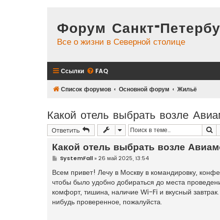
Форум Санкт-Петербу
Все о жизни в Северной столице
Ссылки
FAQ
Список форумов
Основной форум
Жильё
Какой отель выбрать возле Авиа
П
Ответить
Какой отель выбрать возле Авиа
С
SystemFall
»
26 май 2025, 13:54
о
о
Всем привет! Лечу в Москву в командировку, конф
б
чтобы было удобно добираться до места проведени
щ
е
комфорт, тишина, наличие Wi-Fi и вкусный завтрак
н
нибудь проверенное, пожалуйста.
и
е