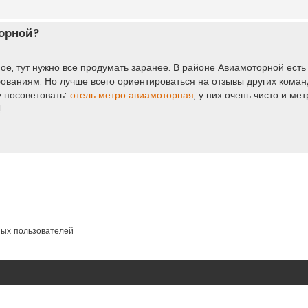
торной?
ое, тут нужно все продумать заранее. В районе Авиамоторной есть
бованиям. Но лучше всего ориентироваться на отзывы других кома
у посоветовать:
отель метро авиамоторная
, у них очень чисто и ме
!
ных пользователей