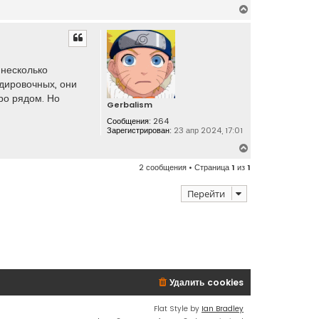
В
е
р
н
у
 несколько
т
ндировочных, они
ь
тро рядом. Но
с
Gerbalism
я
Сообщения:
264
к
Зарегистрирован:
23 апр 2024, 17:01
н
В
а
е
ч
2 сообщения • Страница
1
из
1
р
а
н
л
Перейти
у
у
т
ь
с
я
к
н
Удалить cookies
а
ч
Flat Style by
Ian Bradley
а