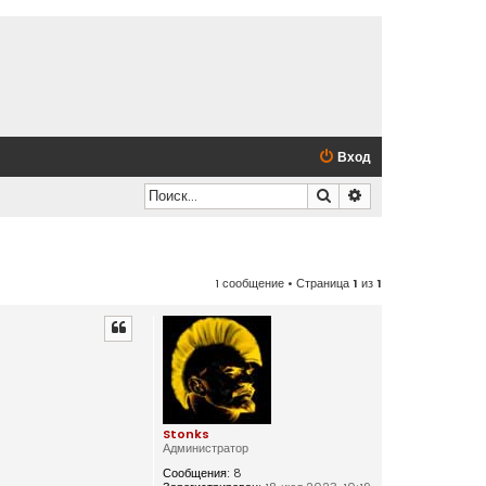
Вход
Поиск
Расширенный по
1 сообщение • Страница
1
из
1
Stonks
Администратор
Сообщения:
8