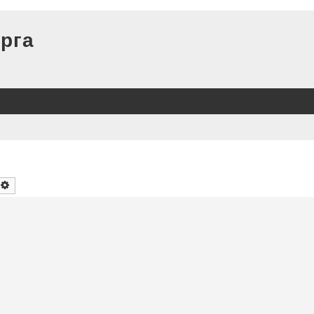
рга
оиск
Расширенный поиск