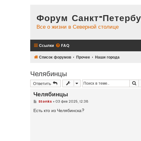
Форум Санкт-Петербу
Все о жизни в Северной столице
Ссылки
FAQ
Список форумов
Прочее
Наши города
Челябинцы
П
Ответить
Челябинцы
С
Stonks
»
03 фев 2025, 12:38
о
о
Есть кто из Челябинска?
б
щ
е
н
и
е