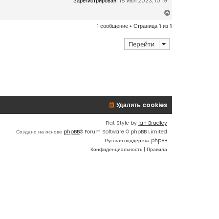
Зарегистрирован:
18 июл 2023, 10:19
В
е
1 сообщение • Страница
1
из
1
р
н
Перейти
у
т
ь
с
я
к
н
Удалить cookies
а
ч
Flat Style by
Ian Bradley
а
Создано на основе
phpBB
® Forum Software © phpBB Limited
л
Русская поддержка phpBB
у
Конфиденциальность
|
Правила