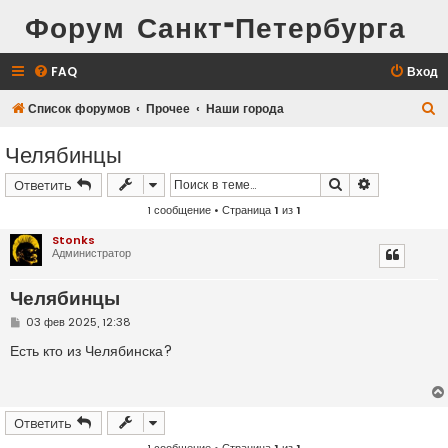
Форум Санкт-Петербурга
FAQ
Вход
П
Список форумов
Прочее
Наши города
о
Челябинцы
и
Поиск
Расширенн
Ответить
с
1 сообщение • Страница
1
из
1
к
Stonks
Администратор
Челябинцы
С
03 фев 2025, 12:38
о
о
Есть кто из Челябинска?
б
щ
е
н
и
Ответить
е