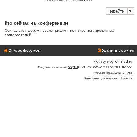
1 сообщение • Страница
1
из
1
Перейти
Кто сейчас на конференции
Сейчас этот форум просматривают: нет зарегистрированных
пользователей
Список форумов
Удалить cookies
Flat Style by
Ian Bradley
Создано на основе
phpBB
® Forum Software © phpBB Limited
Русская поддержка phpBB
Конфиденциальность
|
Правила