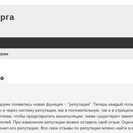
рга
рума
оиск
Расширенный поиск
форуме появилась новая функция - “репутация”. Теперь каждый пол
 и через систему репутации, как в положительную, так и в отрицат
итмам, чтобы предотвратить манипуляции, также существуют лимит
вателей. При изменении репутации можно оставить свой отзыв. Оцен
менил его репутацию. Все свои отзывы по репутации можно найти в