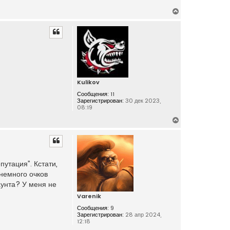
В
е
р
н
у
т
ь
с
Kulikov
я
Сообщения:
11
к
Зарегистрирован:
30 дек 2023,
н
08:19
а
В
ч
е
а
р
л
н
у
у
путация”. Кстати,
т
 немного очков
ь
аунта? У меня не
с
я
Varenik
к
Сообщения:
9
н
Зарегистрирован:
28 апр 2024,
12:18
а