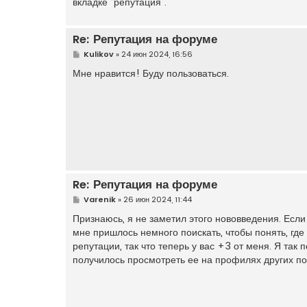
вкладке “репутация”.
Re: Репутация на форуме
С
Kulikov
»
24 июн 2024, 16:56
о
о
Мне нравится! Буду пользоваться.
б
щ
е
н
и
е
Re: Репутация на форуме
С
Varenik
»
26 июн 2024, 11:44
о
о
Признаюсь, я не заметил этого нововведения. Если 
б
мне пришлось немного поискать, чтобы понять, где
щ
е
репутации, так что теперь у вас +3 от меня. Я та
н
получилось просмотреть ее на профилях других по
и
е