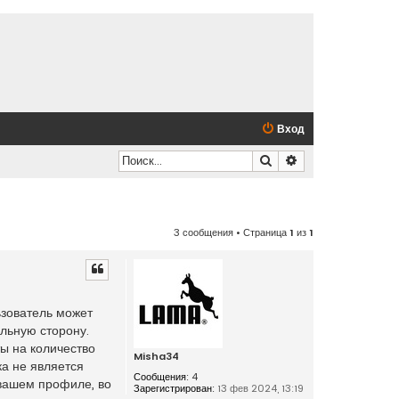
Вход
Поиск
Расширенный по
3 сообщения • Страница
1
из
1
ьзователь может
ельную сторону.
ы на количество
Misha34
ка не является
Сообщения:
4
 вашем профиле, во
Зарегистрирован:
13 фев 2024, 13:19