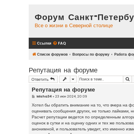
Форум Санкт-Петербу
Все о жизни в Северной столице
Ссылки
FAQ
Список форумов
Вопросы по форуму
Работа фо
Репутация на форуме
П
Ответить
Репутация на форуме
С
Misha34
»
23 июн 2024, 20:09
о
о
Хотел бы обратить внимание на то, что вчера на 
б
оценивать сообщения других, не только лайками, но
щ
е
Расчет репутации ведется по определенным алгор
н
оценок в сутки и на оценку одних и тех же пользо
и
е
анонимной, и пользователь увидит, кто именно из