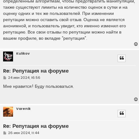
определенным алгоритмам, чтобы предотвратить манипуляции,
также существуют лимиты на количество оценок в сутки и на
оценку одних и тех же пользователей. При изменении
репутации можно оставить свой отзыв. Оценка не является
анонимной, и пользователь увидит, кто именно изменил его
репутацию. Все свои отзывы по репутации можно найти в
вашем профиле, во вкладке “репутация”.
Kulikov
Re: Репутация на форуме
С
24 июн 2024, 16:56
о
о
Мне нравится! Буду пользоваться.
б
щ
е
н
и
Varenik
е
Re: Репутация на форуме
С
26 июн 2024, 11:44
о