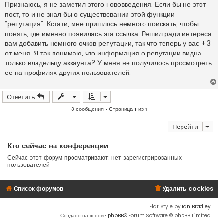
о
Признаюсь, я не заметил этого нововведения. Если бы не этот
б
пост, то и не знал бы о существовании этой функции
щ
е
“репутация”. Кстати, мне пришлось немного поискать, чтобы
н
понять, где именно появилась эта ссылка. Решил ради интереса
и
е
вам добавить немного очков репутации, так что теперь у вас +3
от меня. Я так понимаю, что информация о репутации видна
только владельцу аккаунта? У меня не получилось просмотреть
ее на профилях других пользователей.
Ответить
3 сообщения • Страница
1
из
1
Перейти
Кто сейчас на конференции
Сейчас этот форум просматривают: нет зарегистрированных
пользователей
Список форумов
Удалить cookies
Flat Style by
Ian Bradley
Создано на основе
phpBB
® Forum Software © phpBB Limited