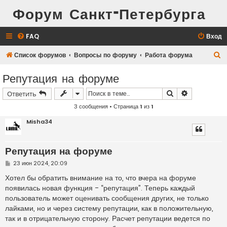
Форум Санкт-Петербурга
FAQ
Вход
П
Список форумов
Вопросы по форуму
Работа форума
о
Репутация на форуме
и
Поиск
Расширенн
Ответить
с
3 сообщения • Страница
1
из
1
к
Misha34
Репутация на форуме
С
23 июн 2024, 20:09
о
о
Хотел бы обратить внимание на то, что вчера на форуме
б
появилась новая функция - “репутация”. Теперь каждый
щ
е
пользователь может оценивать сообщения других, не только
н
лайками, но и через систему репутации, как в положительную,
и
е
так и в отрицательную сторону. Расчет репутации ведется по