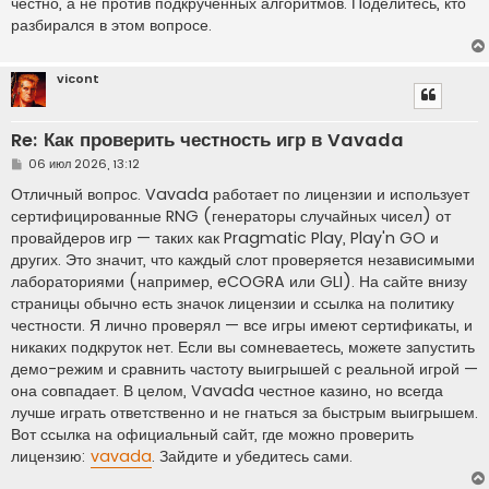
честно, а не против подкрученных алгоритмов. Поделитесь, кто
разбирался в этом вопросе.
vicont
Re: Как проверить честность игр в Vavada
С
06 июл 2026, 13:12
о
о
Отличный вопрос. Vavada работает по лицензии и использует
б
сертифицированные RNG (генераторы случайных чисел) от
щ
е
провайдеров игр — таких как Pragmatic Play, Play'n GO и
н
других. Это значит, что каждый слот проверяется независимыми
и
е
лабораториями (например, eCOGRA или GLI). На сайте внизу
страницы обычно есть значок лицензии и ссылка на политику
честности. Я лично проверял — все игры имеют сертификаты, и
никаких подкруток нет. Если вы сомневаетесь, можете запустить
демо-режим и сравнить частоту выигрышей с реальной игрой —
она совпадает. В целом, Vavada честное казино, но всегда
лучше играть ответственно и не гнаться за быстрым выигрышем.
Вот ссылка на официальный сайт, где можно проверить
лицензию:
vavada
. Зайдите и убедитесь сами.