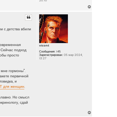
20:10
В
е
р
н
у
м с детства вбили
т
ь
с
я
 современная
vicont
к
. Сейчас подход
Сообщения:
145
н
обы просто
Зарегистрирован:
05 мар 2024,
13:27
а
ч
а
е мне гормоны".
л
пакете первичной
у
овидка, и
Т для женщин
.
 плавно. Но смысл
окринологу, сдай
В