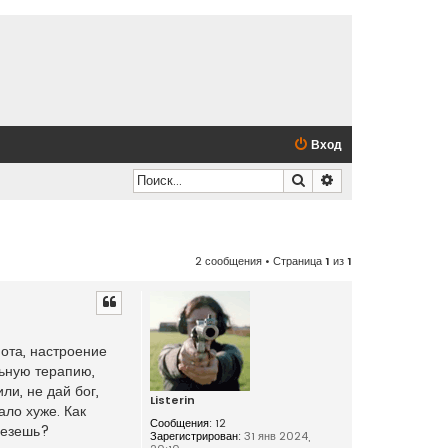
Вход
Поиск
Расширенный по
2 сообщения • Страница
1
из
1
пота, настроение
льную терапию,
ли, не дай бог,
Listerin
ало хуже. Как
Сообщения:
12
слезешь?
Зарегистрирован:
31 янв 2024,