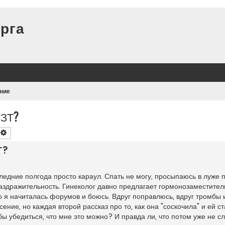
рга
ние
ГЗТ?
оиск
Расширенный поиск
Т?
ледние полгода просто караул. Спать не могу, просыпаюсь в луже 
раздражительность. Гинеколог давно предлагает гормонозаместите
 я начиталась форумов и боюсь. Вдруг поправлюсь, вдруг тромбы и
асение, но каждая второй рассказ про то, как она "соскочила" и ей ст
обы убедиться, что мне это можно? И правда ли, что потом уже не 