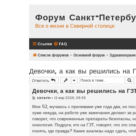
Форум Санкт-Петербу
Все о жизни в Северной столице
Ссылки
FAQ
Список форумов
Основной форум
Здравоохране
Девочки, а как вы решились на 
П
Ответить
Девочки, а как вы решились на ГЗ
С
Listerin
»
12 мар 2026, 08:55
о
о
Мне 52, мучаюсь с приливами уже года два, но пос
б
хуже некуда, на работе уже замечания делают за 
щ
е
говорит, что современные препараты безопасны, но
н
онкология. Подруги, кто на ГЗТ, говорят, что это сп
и
е
понять, где правда? Какие анализы надо сдать, чт