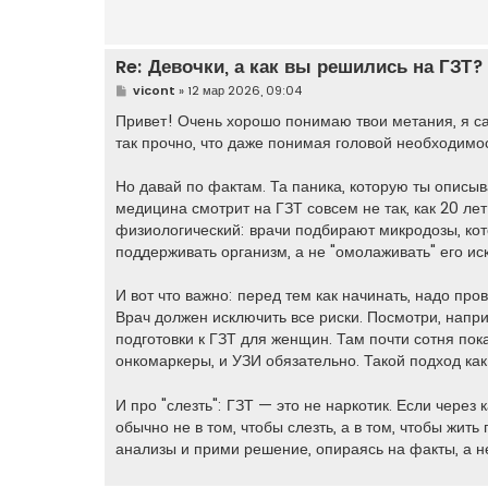
Re: Девочки, а как вы решились на ГЗТ?
С
vicont
»
12 мар 2026, 09:04
о
о
Привет! Очень хорошо понимаю твои метания, я са
б
так прочно, что даже понимая головой необходимос
щ
е
н
Но давай по фактам. Та паника, которую ты описы
и
е
медицина смотрит на ГЗТ совсем не так, как 20 ле
физиологический: врачи подбирают микродозы, ко
поддерживать организм, а не "омолаживать" его ис
И вот что важно: перед тем как начинать, надо про
Врач должен исключить все риски. Посмотри, напр
подготовки к ГЗТ для женщин. Там почти сотня по
онкомаркеры, и УЗИ обязательно. Такой подход как
И про "слезть": ГЗТ — это не наркотик. Если через
обычно не в том, чтобы слезть, а в том, чтобы жит
анализы и прими решение, опираясь на факты, а не