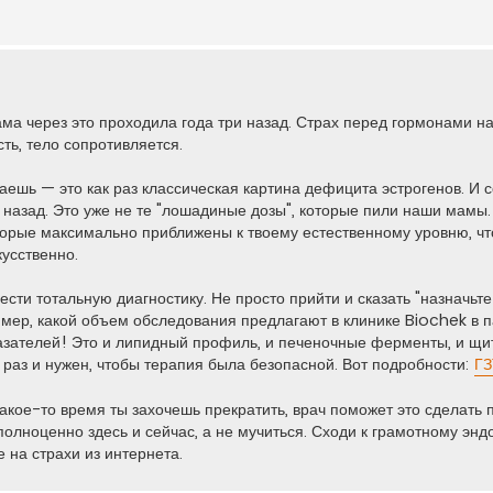
ма через это проходила года три назад. Страх перед гормонами на
ть, тело сопротивляется.
ваешь — это как раз классическая картина дефицита эстрогенов. И
т назад. Это уже не те "лошадиные дозы", которые пили наши мамы
торые максимально приближены к твоему естественному уровню, чт
кусственно.
вести тотальную диагностику. Не просто прийти и сказать "назначьт
имер, какой объем обследования предлагают в клинике Biochek в 
казателей! Это и липидный профиль, и печеночные ферменты, и щит
 раз и нужен, чтобы терапия была безопасной. Вот подробности:
ГЗ
 какое-то время ты захочешь прекратить, врач поможет это сделать
ь полноценно здесь и сейчас, а не мучиться. Сходи к грамотному энд
 на страхи из интернета.