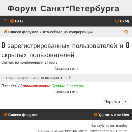
Форум Санкт-Петербурга
FAQ
Вход
П
Список форумов
Кто сейчас на конференции
о
0 зарегистрированных пользователей и 0
и
скрытых пользователей
с
к
Сейчас на конференции 21 гость
Страница
1
из
1
нет зарегистрированных пользователей
Легенда:
Администраторы
,
Супермодераторы
Страница
1
из
1
Перейти
Список форумов
Удалить cookies
Flat Style by
Ian Bradley
Создано на основе
phpBB
® Forum Software © phpBB Limited