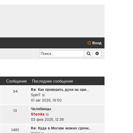
Вход
Поиск
Расширенный по
Сообщения
Последнее сообщение
Re: Как проверить духи на ори…
34
П
SpiriT
е
01 авг 2026, 19:50
р
Челябинцы
13
е
П
Stonks
й
е
03 фев 2025, 12:38
т
р
и
Re: Куда в Москве можно срочн…
1481
е
к