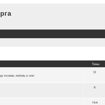
рга
Темы
12
ду полами, любовь и секс
6
744