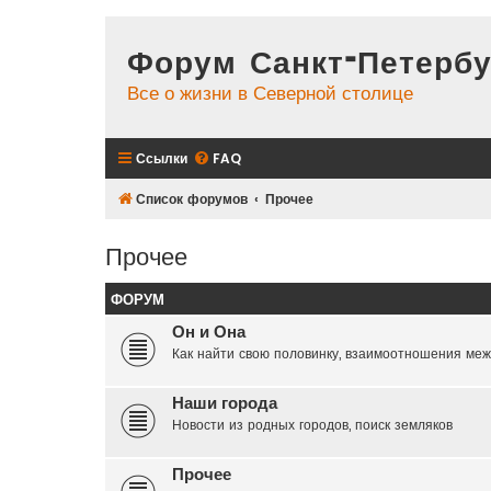
Форум Санкт-Петербу
Все о жизни в Северной столице
Ссылки
FAQ
Список форумов
Прочее
Прочее
ФОРУМ
Он и Она
Как найти свою половинку, взаимоотношения меж
Наши города
Новости из родных городов, поиск земляков
Прочее