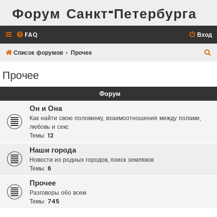
Форум Санкт-Петербурга
FAQ
Вход
П
Список форумов
Прочее
о
Прочее
и
с
Форум
к
Он и Она
Как найти свою половинку, взаимоотношения между полами,
любовь и секс
Темы:
12
Наши города
Новости из родных городов, поиск земляков
Темы:
6
Прочее
Разговоры обо всем
Темы:
745