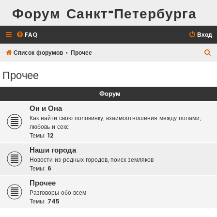
Форум Санкт-Петербурга
FAQ
Вход
П
Список форумов
Прочее
о
Прочее
и
с
Форум
к
Он и Она
Как найти свою половинку, взаимоотношения между полами,
любовь и секс
Темы:
12
Наши города
Новости из родных городов, поиск земляков
Темы:
6
Прочее
Разговоры обо всем
Темы:
745