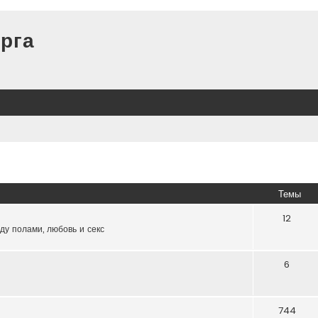
рга
Темы
12
ду полами, любовь и секс
6
744