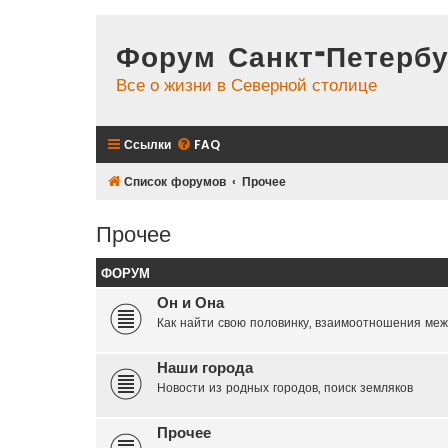
Форум Санкт-Петербу
Все о жизни в Северной столице
Ссылки
FAQ
Список форумов
Прочее
Прочее
ФОРУМ
Он и Она
Как найти свою половинку, взаимоотношения меж
Наши города
Новости из родных городов, поиск земляков
Прочее