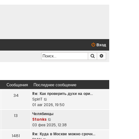
Вход
Поиск
Расширенный по
Сообщения
Последнее сообщение
Re: Как проверить духи на ори…
34
П
SpiriT
е
01 авг 2026, 19:50
р
Челябинцы
13
е
П
Stonks
й
е
03 фев 2025, 12:38
т
р
и
Re: Куда в Москве можно срочн…
1481
е
к