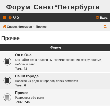
Форум Санкт-Петербурга
FAQ
Вход
П
Список форумов
Прочее
о
Прочее
и
с
Форум
к
Он и Она
Как найти свою половинку, взаимоотношения между полами,
любовь и секс
Темы:
12
Наши города
Новости из родных городов, поиск земляков
Темы:
6
Прочее
Разговоры обо всем
Темы:
745