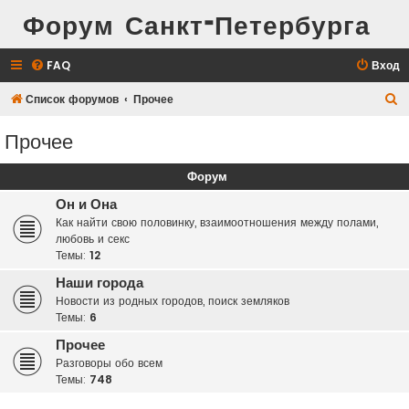
Форум Санкт-Петербурга
FAQ
Вход
П
Список форумов
Прочее
о
Прочее
и
с
Форум
к
Он и Она
Как найти свою половинку, взаимоотношения между полами,
любовь и секс
Темы:
12
Наши города
Новости из родных городов, поиск земляков
Темы:
6
Прочее
Разговоры обо всем
Темы:
748