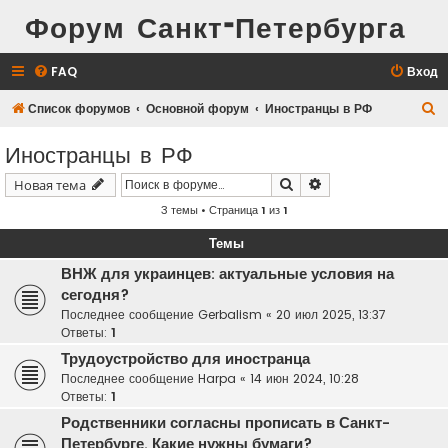
Форум Санкт-Петербурга
FAQ
Вход
П
Список форумов
Основной форум
Иностранцы в РФ
о
Иностранцы в РФ
и
Поиск
Расширенный поис
Новая тема
с
3 темы • Страница
1
из
1
к
Темы
ВНЖ для украинцев: актуальные условия на
сегодня?
Последнее сообщение
Gerbalism
«
20 июл 2025, 13:37
Ответы:
1
Трудоустройство для иностранца
Последнее сообщение
Harpa
«
14 июн 2024, 10:28
Ответы:
1
Родственники согласны прописать в Санкт-
Петербурге. Какие нужны бумаги?