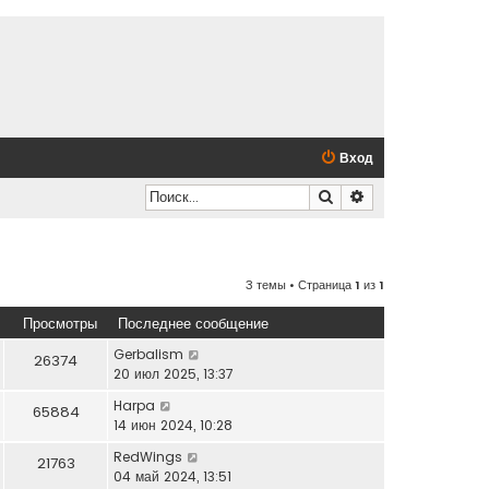
Вход
Поиск
Расширенный по
3 темы • Страница
1
из
1
Просмотры
Последнее сообщение
Gerbalism
26374
20 июл 2025, 13:37
Harpa
65884
14 июн 2024, 10:28
RedWings
21763
04 май 2024, 13:51