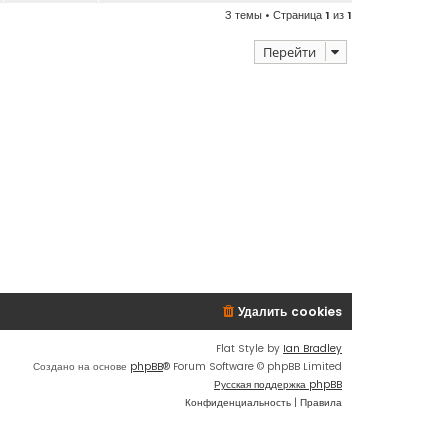
3 темы • Страница
1
из
1
Перейти
Удалить cookies
Flat Style by
Ian Bradley
Создано на основе
phpBB
® Forum Software © phpBB Limited
Русская поддержка phpBB
Конфиденциальность
|
Правила