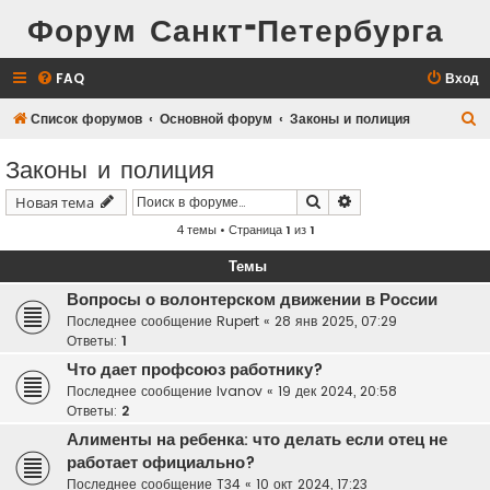
Форум Санкт-Петербурга
FAQ
Вход
П
Список форумов
Основной форум
Законы и полиция
о
Законы и полиция
и
Поиск
Расширенный поис
Новая тема
с
4 темы • Страница
1
из
1
к
Темы
Вопросы о волонтерском движении в России
Последнее сообщение
Rupert
«
28 янв 2025, 07:29
Ответы:
1
Что дает профсоюз работнику?
Последнее сообщение
Ivanov
«
19 дек 2024, 20:58
Ответы:
2
Алименты на ребенка: что делать если отец не
работает официально?
Последнее сообщение
T34
«
10 окт 2024, 17:23