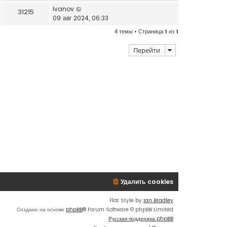
Ivanov
31215
09 авг 2024, 06:33
4 темы • Страница
1
из
1
Перейти
Удалить cookies
Flat Style by
Ian Bradley
Создано на основе
phpBB
® Forum Software © phpBB Limited
Русская поддержка phpBB