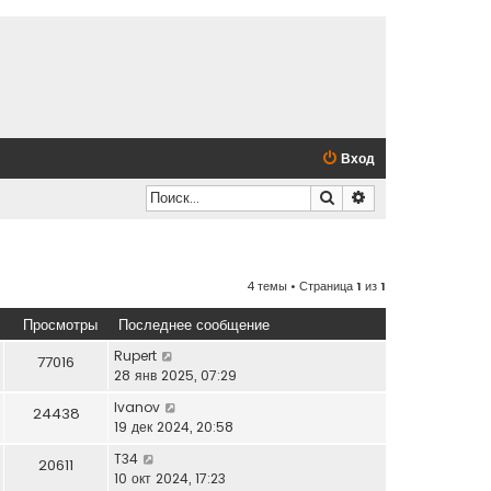
Вход
Поиск
Расширенный по
4 темы • Страница
1
из
1
Просмотры
Последнее сообщение
Rupert
77016
28 янв 2025, 07:29
Ivanov
24438
19 дек 2024, 20:58
T34
20611
10 окт 2024, 17:23