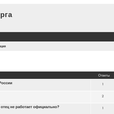
рга
иция
иренный поиск
Ответы
России
1
2
 отец не работает официально?
1