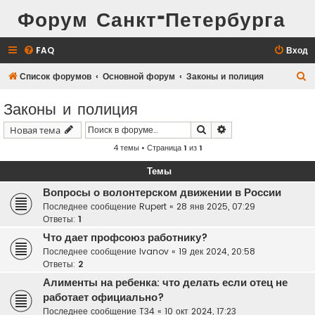
Форум Санкт-Петербурга
FAQ
Вход
П
Список форумов
Основной форум
Законы и полиция
о
Законы и полиция
и
Поиск
Расширенный поис
Новая тема
с
4 темы • Страница
1
из
1
к
Темы
Вопросы о волонтерском движении в России
Последнее сообщение
Rupert
«
28 янв 2025, 07:29
Ответы:
1
Что дает профсоюз работнику?
Последнее сообщение
Ivanov
«
19 дек 2024, 20:58
Ответы:
2
Алименты на ребенка: что делать если отец не
работает официально?
Последнее сообщение
T34
«
10 окт 2024, 17:23