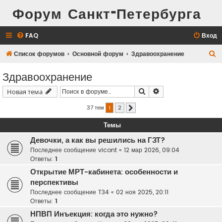
Форум Санкт-Петербурга
FAQ
Вход
П
Список форумов
Основной форум
Здравоохранение
о
Здравоохранение
и
Поиск
Расширенный поис
Новая тема
с
к
37 тем
1
2
След.
Темы
Девочки, а как вы решились на ГЗТ?
Последнее сообщение
vicont
«
12 мар 2026, 09:04
Ответы:
1
Открытие МРТ-кабинета: особенности и
перспективы
Последнее сообщение
T34
«
02 ноя 2025, 20:11
Ответы:
1
НПВП Инъекция: когда это нужно?