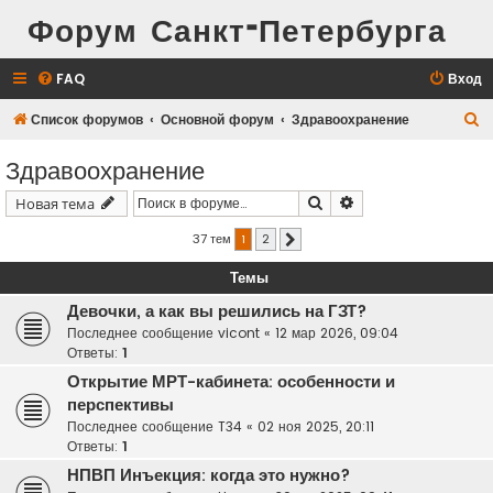
Форум Санкт-Петербурга
FAQ
Вход
П
Список форумов
Основной форум
Здравоохранение
о
Здравоохранение
и
Поиск
Расширенный поис
Новая тема
с
к
37 тем
1
2
След.
Темы
Девочки, а как вы решились на ГЗТ?
Последнее сообщение
vicont
«
12 мар 2026, 09:04
Ответы:
1
Открытие МРТ-кабинета: особенности и
перспективы
Последнее сообщение
T34
«
02 ноя 2025, 20:11
Ответы:
1
НПВП Инъекция: когда это нужно?