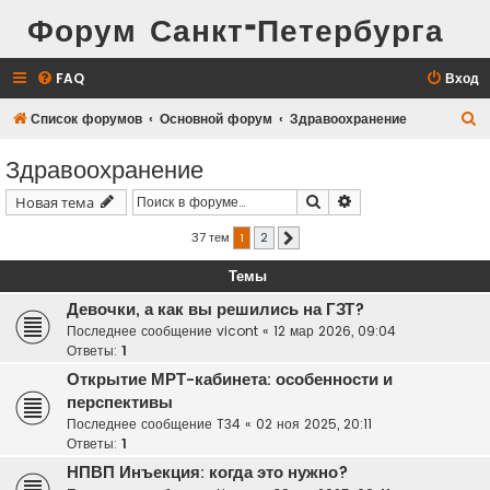
Форум Санкт-Петербурга
FAQ
Вход
П
Список форумов
Основной форум
Здравоохранение
о
Здравоохранение
и
Поиск
Расширенный поис
Новая тема
с
к
37 тем
1
2
След.
Темы
Девочки, а как вы решились на ГЗТ?
Последнее сообщение
vicont
«
12 мар 2026, 09:04
Ответы:
1
Открытие МРТ-кабинета: особенности и
перспективы
Последнее сообщение
T34
«
02 ноя 2025, 20:11
Ответы:
1
НПВП Инъекция: когда это нужно?