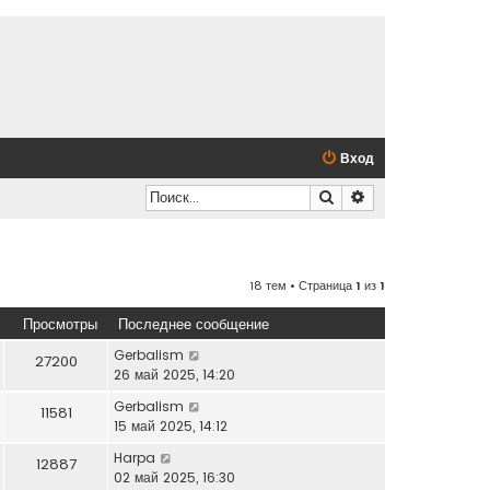
Вход
Поиск
Расширенный по
18 тем • Страница
1
из
1
Просмотры
Последнее сообщение
Gerbalism
27200
26 май 2025, 14:20
Gerbalism
11581
15 май 2025, 14:12
Harpa
12887
02 май 2025, 16:30