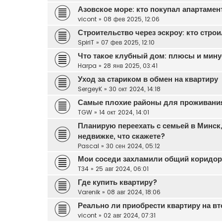
Азовское море: кто покупал апартаме
vicont
»
08 фев 2025, 12:06
Строительство через эскроу: кто стро
SpiriT
»
07 фев 2025, 12:10
Что такое клубный дом: плюсы и мину
Harpa
»
28 янв 2025, 03:41
Уход за стариком в обмен на квартиру
SergeyK
»
30 окт 2024, 14:18
Самые плохие районы для проживани
TGW
»
14 окт 2024, 14:01
Планирую переехать с семьей в Минск
недвижке, что скажете?
Pascal
»
30 сен 2024, 05:12
Мои соседи захламили общий коридор,
T34
»
25 авг 2024, 06:01
Где купить квартиру?
Varenik
»
08 авг 2024, 18:06
Реально ли приобрести квартиру на в
vicont
»
02 авг 2024, 07:31