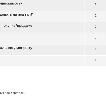
недвижимости
1
ндовать на подвал?
2
 покупке/продаже
0
2
гальному мигранту
1
1
ных пользователей