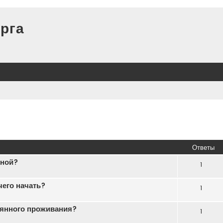
рга
иренный поиск
Ответы
рной?
1
чего начать?
1
оянного проживания?
1