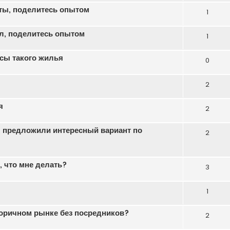
нты, поделитесь опытом
1
ил, поделитесь опытом
1
сы такого жилья
0
2
я
2
, предложили интересный вариант по
2
 что мне делать?
3
1
торичном рынке без посредников?
2