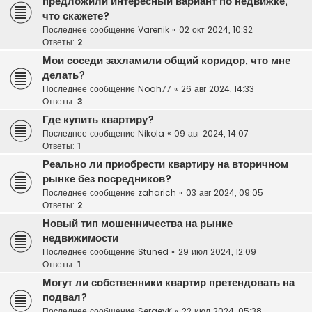
предложили интересный вариант по недвижке,
что скажете?
Последнее сообщение
Varenik
«
02 окт 2024, 10:32
Ответы:
2
Мои соседи захламили общий коридор, что мне
делать?
Последнее сообщение
Noah77
«
26 авг 2024, 14:33
Ответы:
3
Где купить квартиру?
Последнее сообщение
Nikola
«
09 авг 2024, 14:07
Ответы:
1
Реально ли приобрести квартиру на вторичном
рынке без посредников?
Последнее сообщение
zaharich
«
03 авг 2024, 09:05
Ответы:
2
Новый тип мошенничества на рынке
недвижимости
Последнее сообщение
Stuned
«
29 июл 2024, 12:09
Ответы:
1
Могут ли собственники квартир претендовать на
подвал?
Последнее сообщение
SergeyK
«
22 июл 2024, 05:38