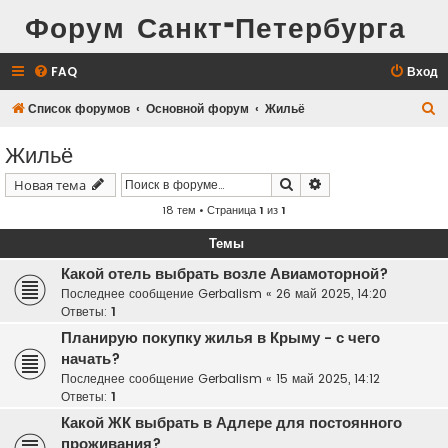
Форум Санкт-Петербурга
FAQ
Вход
П
Список форумов
Основной форум
Жильё
о
Жильё
и
Поиск
Расширенный поис
Новая тема
с
18 тем • Страница
1
из
1
к
Темы
Какой отель выбрать возле Авиамоторной?
Последнее сообщение
Gerbalism
«
26 май 2025, 14:20
Ответы:
1
Планирую покупку жилья в Крыму - с чего
начать?
Последнее сообщение
Gerbalism
«
15 май 2025, 14:12
Ответы:
1
Какой ЖК выбрать в Адлере для постоянного
проживания?