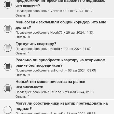
предложили интересный вариант по недвижке,
что скажете?
Последнее сообщение
Varenik
«
02 окт 2024, 10:32
Ответы:
2
Мои соседи захламили общий коридор, что мне
делать?
Последнее сообщение
Noah77
«
26 авг 2024, 14:33
Ответы:
3
Где купить квартиру?
Последнее сообщение
Nikola
«
09 авг 2024, 14:07
Ответы:
1
Реально ли приобрести квартиру на вторичном
рынке без посредников?
Последнее сообщение
zaharich
«
03 авг 2024, 09:05
Ответы:
2
Новый тип мошенничества на рынке
недвижимости
Последнее сообщение
Stuned
«
29 июл 2024, 12:09
Ответы:
1
Могут ли собственники квартир претендовать на
подвал?
Последнее сообщение
SergeyK
«
22 июл 2024, 05:38