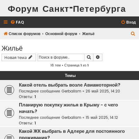
Форум Санкт-Петербурга
FAQ
Вход
П
Список форумов
Основной форум
Жильё
о
Жильё
и
Поиск
Расширенный поис
Новая тема
с
18 тем • Страница
1
из
1
к
Темы
Какой отель выбрать возле Авиамоторной?
Последнее сообщение
Gerbalism
«
26 май 2025, 14:20
Ответы:
1
Планирую покупку жилья в Крыму - с чего
начать?
Последнее сообщение
Gerbalism
«
15 май 2025, 14:12
Ответы:
1
Какой ЖК выбрать в Адлере для постоянного
проживания?