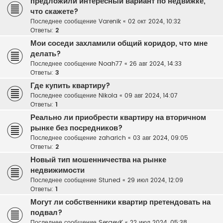
предложили интересный вариант по недвижке,
что скажете?
Последнее сообщение
Varenik
«
02 окт 2024, 10:32
Ответы:
2
Мои соседи захламили общий коридор, что мне
делать?
Последнее сообщение
Noah77
«
26 авг 2024, 14:33
Ответы:
3
Где купить квартиру?
Последнее сообщение
Nikola
«
09 авг 2024, 14:07
Ответы:
1
Реально ли приобрести квартиру на вторичном
рынке без посредников?
Последнее сообщение
zaharich
«
03 авг 2024, 09:05
Ответы:
2
Новый тип мошенничества на рынке
недвижимости
Последнее сообщение
Stuned
«
29 июл 2024, 12:09
Ответы:
1
Могут ли собственники квартир претендовать на
подвал?
Последнее сообщение
SergeyK
«
22 июл 2024, 05:38