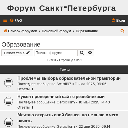
Форум Санкт-Петербурга
FAQ
Вход
П
Список форумов
Основной форум
Образование
о
Образование
и
Поиск
Расширенный поис
Новая тема
с
15 тем • Страница
1
из
1
к
Темы
Проблемы выбора образовательной траектории
Последнее сообщение
Small97
«
11 июл 2025, 09:06
Ответы:
1
Нужен проверенный сайт с решебниками
Последнее сообщение
Gerbalism
«
18 май 2025, 14:48
Ответы:
1
Мечтаю открыть свой бизнес, но не знаю с чего
начать
Последнее сообщение
Gerbalism
«
22 апр 2025, 09:14