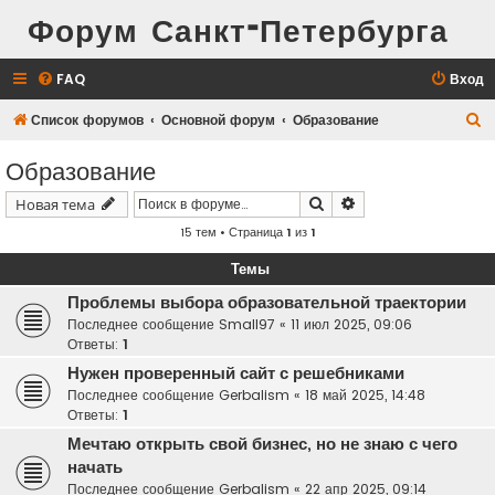
Форум Санкт-Петербурга
FAQ
Вход
П
Список форумов
Основной форум
Образование
о
Образование
и
Поиск
Расширенный поис
Новая тема
с
15 тем • Страница
1
из
1
к
Темы
Проблемы выбора образовательной траектории
Последнее сообщение
Small97
«
11 июл 2025, 09:06
Ответы:
1
Нужен проверенный сайт с решебниками
Последнее сообщение
Gerbalism
«
18 май 2025, 14:48
Ответы:
1
Мечтаю открыть свой бизнес, но не знаю с чего
начать
Последнее сообщение
Gerbalism
«
22 апр 2025, 09:14