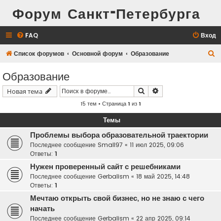
Форум Санкт-Петербурга
FAQ
Вход
П
Список форумов
Основной форум
Образование
о
Образование
и
Поиск
Расширенный поис
Новая тема
с
15 тем • Страница
1
из
1
к
Темы
Проблемы выбора образовательной траектории
Последнее сообщение
Small97
«
11 июл 2025, 09:06
Ответы:
1
Нужен проверенный сайт с решебниками
Последнее сообщение
Gerbalism
«
18 май 2025, 14:48
Ответы:
1
Мечтаю открыть свой бизнес, но не знаю с чего
начать
Последнее сообщение
Gerbalism
«
22 апр 2025, 09:14