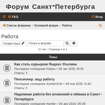
Форум Санкт-Петербурга
FAQ
Вход
П
Список форумов
Основной форум
Работа
о
Работа
и
Поиск
Расширенный поис
Новая тема
с
12 тем • Страница
1
из
1
к
Темы
Как стать курьером Яндекс Ультима
Последнее сообщение
Harpa
«
06 авг 2025, 19:33
Ответы:
1
Пенсионер, ищу работу
Последнее сообщение
SystemFall
«
09 янв 2025, 12:40
Ответы:
1
Надомная работа без вложений и обмана в Санкт-
Петербурге
Последнее сообщение
Hunter
«
04 дек 2024, 05:08