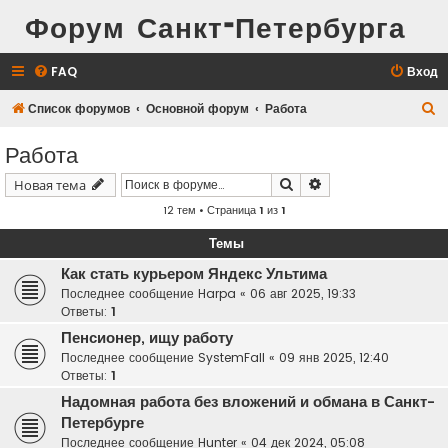
Форум Санкт-Петербурга
FAQ
Вход
П
Список форумов
Основной форум
Работа
о
Работа
и
Поиск
Расширенный поис
Новая тема
с
12 тем • Страница
1
из
1
к
Темы
Как стать курьером Яндекс Ультима
Последнее сообщение
Harpa
«
06 авг 2025, 19:33
Ответы:
1
Пенсионер, ищу работу
Последнее сообщение
SystemFall
«
09 янв 2025, 12:40
Ответы:
1
Надомная работа без вложений и обмана в Санкт-
Петербурге
Последнее сообщение
Hunter
«
04 дек 2024, 05:08