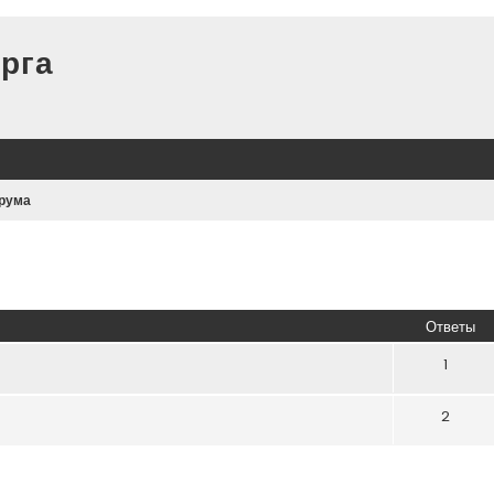
рга
рума
иренный поиск
Ответы
1
2