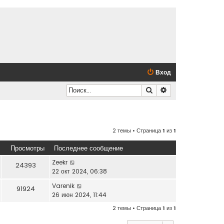
Вход
Поиск
Расширенный по
2 темы • Страница
1
из
1
Просмотры
Последнее сообщение
Zeekr
24393
22 окт 2024, 06:38
Varenik
91924
26 июн 2024, 11:44
2 темы • Страница
1
из
1