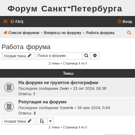
Форум Санкт-Петербурга
FAQ
Вход
П
Список форумов
Вопросы по форуму
Работа форума
о
Работа форума
и
Поиск
Расширенный поис
Новая тема
с
2 темы • Страница
1
из
1
к
Темы
На форуме не грузятся фотографии
Последнее сообщение
Zeekr
«
22 окт 2024, 06:38
Ответы:
1
Репутация на форуме
Последнее сообщение
Varenik
«
26 июн 2024, 11:44
Ответы:
2
Новая тема
2 темы • Страница
1
из
1