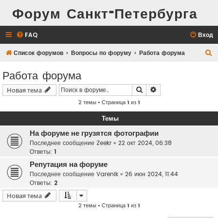
Форум Санкт-Петербурга
FAQ
Вход
П
Список форумов
Вопросы по форуму
Работа форума
о
Работа форума
и
Поиск
Расширенный поис
Новая тема
с
2 темы • Страница
1
из
1
к
Темы
На форуме не грузятся фотографии
Последнее сообщение
Zeekr
«
22 окт 2024, 06:38
Ответы:
1
Репутация на форуме
Последнее сообщение
Varenik
«
26 июн 2024, 11:44
Ответы:
2
Новая тема
2 темы • Страница
1
из
1