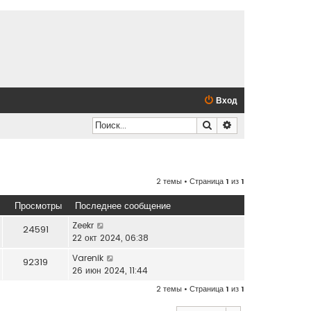
Вход
Поиск
Расширенный по
2 темы • Страница
1
из
1
Просмотры
Последнее сообщение
Zeekr
24591
22 окт 2024, 06:38
Varenik
92319
26 июн 2024, 11:44
2 темы • Страница
1
из
1