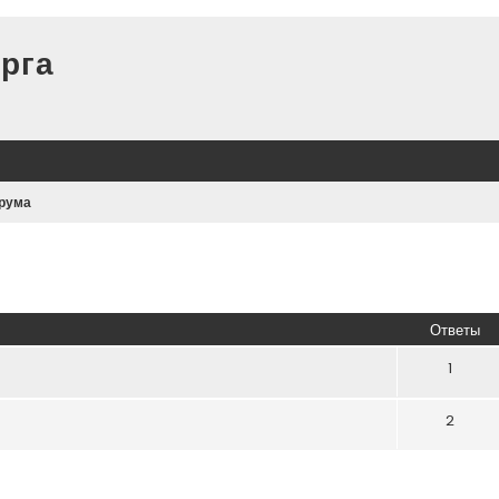
рга
рума
иренный поиск
Ответы
1
2