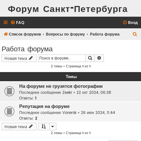
Форум Санкт-Петербурга
FAQ
Вход
П
Список форумов
Вопросы по форуму
Работа форума
о
Работа форума
и
Поиск
Расширенный поис
Новая тема
с
2 темы • Страница
1
из
1
к
Темы
На форуме не грузятся фотографии
Последнее сообщение
Zeekr
«
22 окт 2024, 06:38
Ответы:
1
Репутация на форуме
Последнее сообщение
Varenik
«
26 июн 2024, 11:44
Ответы:
2
Новая тема
2 темы • Страница
1
из
1