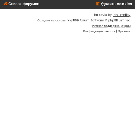
Список форумов
Удалить cookies
Flat Style by
Ian Bradley
Создано на основе
phpBB
® Forum Software © phpBB Limited
Русская поддержка phpBB
Конфиденциальность
|
Правила