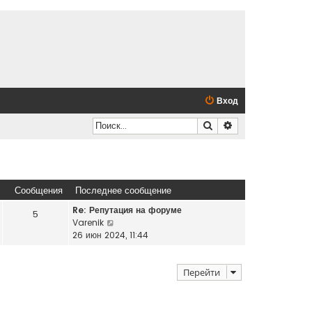
Вход
Поиск
Расширенный по
Сообщения
Последнее сообщение
Re: Репутация на форуме
5
П
Varenik
е
26 июн 2024, 11:44
р
е
Перейти
й
т
и
к