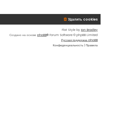
п
о
с
Удалить cookies
л
е
д
Flat Style by
Ian Bradley
н
Создано на основе
phpBB
® Forum Software © phpBB Limited
е
Русская поддержка phpBB
м
Конфиденциальность
|
Правила
у
с
о
о
б
щ
е
н
и
ю