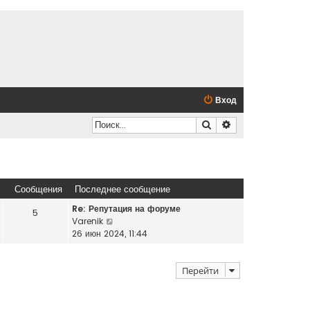
Вход
Поиск
Расширенный по
Сообщения
Последнее сообщение
Re: Репутация на форуме
5
П
Varenik
е
26 июн 2024, 11:44
р
е
Перейти
й
т
и
к