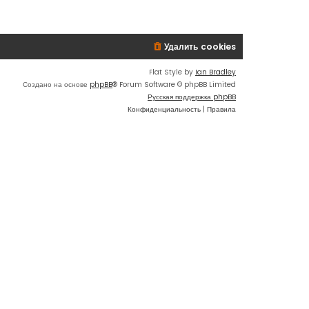
п
о
с
Удалить cookies
л
е
д
Flat Style by
Ian Bradley
н
Создано на основе
phpBB
® Forum Software © phpBB Limited
е
Русская поддержка phpBB
м
Конфиденциальность
|
Правила
у
с
о
о
б
щ
е
н
и
ю