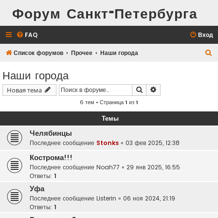
Форум Санкт-Петербурга
FAQ
Вход
П
Список форумов
Прочее
Наши города
о
Наши города
и
Поиск
Расширенный поис
Новая тема
с
6 тем • Страница
1
из
1
к
Темы
Челябинцы
Последнее сообщение
Stonks
«
03 фев 2025, 12:38
Кострома!!!
Последнее сообщение
Noah77
«
29 янв 2025, 16:55
Ответы:
1
Уфа
Последнее сообщение
Listerin
«
06 ноя 2024, 21:19
Ответы:
1