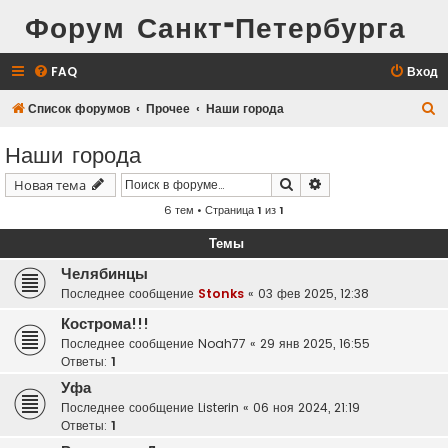
Форум Санкт-Петербурга
FAQ
Вход
П
Список форумов
Прочее
Наши города
о
Наши города
и
Поиск
Расширенный поис
Новая тема
с
6 тем • Страница
1
из
1
к
Темы
Челябинцы
Последнее сообщение
Stonks
«
03 фев 2025, 12:38
Кострома!!!
Последнее сообщение
Noah77
«
29 янв 2025, 16:55
Ответы:
1
Уфа
Последнее сообщение
Listerin
«
06 ноя 2024, 21:19
Ответы:
1