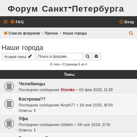
Форум Санкт-Петербурга
FAQ
Вход
П
Список форумов
Прочее
Наши города
о
Наши города
и
Поиск
Расширенный поис
Новая тема
с
6 тем • Страница
1
из
1
к
Темы
Челябинцы
Последнее сообщение
Stonks
«
03 фев 2025, 12:38
Кострома!!!
Последнее сообщение
Noah77
«
29 янв 2025, 16:55
Ответы:
1
Уфа
Последнее сообщение
Listerin
«
06 ноя 2024, 21:19
Ответы:
1