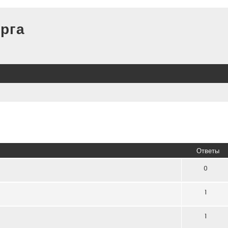
рга
иренный поиск
Ответы
0
1
1