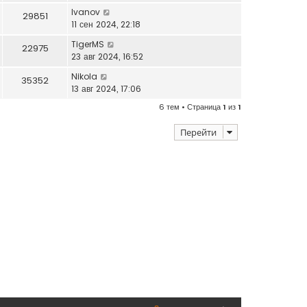
Ivanov
29851
11 сен 2024, 22:18
TigerMS
22975
23 авг 2024, 16:52
Nikola
35352
13 авг 2024, 17:06
6 тем • Страница
1
из
1
Перейти