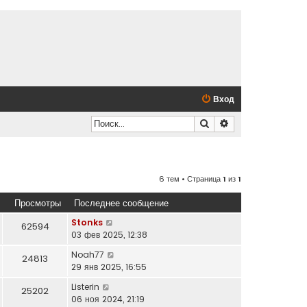
Вход
Поиск
Расширенный по
6 тем • Страница
1
из
1
Просмотры
Последнее сообщение
Stonks
62594
03 фев 2025, 12:38
Noah77
24813
29 янв 2025, 16:55
Listerin
25202
06 ноя 2024, 21:19