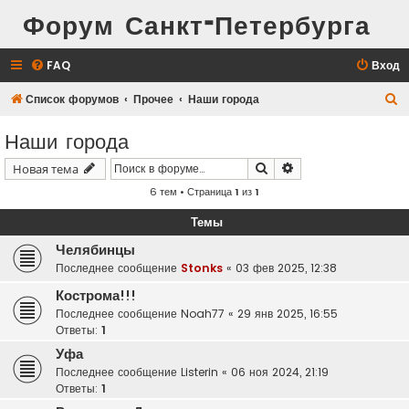
Форум Санкт-Петербурга
FAQ
Вход
П
Список форумов
Прочее
Наши города
о
Наши города
и
Поиск
Расширенный поис
Новая тема
с
6 тем • Страница
1
из
1
к
Темы
Челябинцы
Последнее сообщение
Stonks
«
03 фев 2025, 12:38
Кострома!!!
Последнее сообщение
Noah77
«
29 янв 2025, 16:55
Ответы:
1
Уфа
Последнее сообщение
Listerin
«
06 ноя 2024, 21:19
Ответы:
1