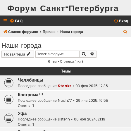
Форум Санкт-Петербурга
FAQ
Вход
П
Список форумов
Прочее
Наши города
о
Наши города
и
Поиск
Расширенный поис
Новая тема
с
6 тем • Страница
1
из
1
к
Темы
Челябинцы
Последнее сообщение
Stonks
«
03 фев 2025, 12:38
Кострома!!!
Последнее сообщение
Noah77
«
29 янв 2025, 16:55
Ответы:
1
Уфа
Последнее сообщение
Listerin
«
06 ноя 2024, 21:19
Ответы:
1