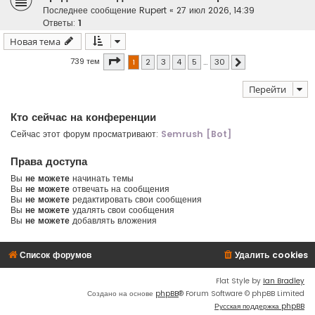
Последнее сообщение
Rupert
«
27 июл 2026, 14:39
Ответы:
1
Новая тема
Страница
1
из
30
739 тем
1
2
3
4
5
…
30
След.
Перейти
Кто сейчас на конференции
Сейчас этот форум просматривают:
Semrush [Bot]
Права доступа
Вы
не можете
начинать темы
Вы
не можете
отвечать на сообщения
Вы
не можете
редактировать свои сообщения
Вы
не можете
удалять свои сообщения
Вы
не можете
добавлять вложения
Список форумов
Удалить cookies
Flat Style by
Ian Bradley
Создано на основе
phpBB
® Forum Software © phpBB Limited
Русская поддержка phpBB