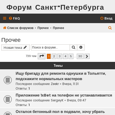
Форум Санкт-Петербурга
FAQ
Вход
П
Список форумов
Прочее
Прочее
о
Прочее
и
Поиск
Расширенный поис
Новая тема
с
к
Страница
1
из
30
739 тем
1
2
3
4
5
…
30
След.
Темы
Ищу бригаду для ремонта однушки в Тольятти,
подскажите нормальных мастеров
Последнее сообщение
Zeekr
«
Вчера, 11:31
Ответы:
1
Приложение 1xBet на телефон не устанавливается
Последнее сообщение
SergeyK
«
Вчера, 09:47
Ответы:
1
Остался бетонный пол в подвале, хочу убрать